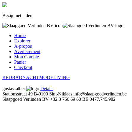
Bezig met laden
Home
Explorer
A-propos
Avertissement
Mon Compte
Panier
Checkout
BED
BAD
NACHTMODE
LIVING
gustav-alber
Details
Stationsstraat 49
B-9100 Sint-Niklaas
info@slaapgoedverlinden.be
Slaapgoed Verlinden BV
+32 3 766 69 60
BE 0477.745.982