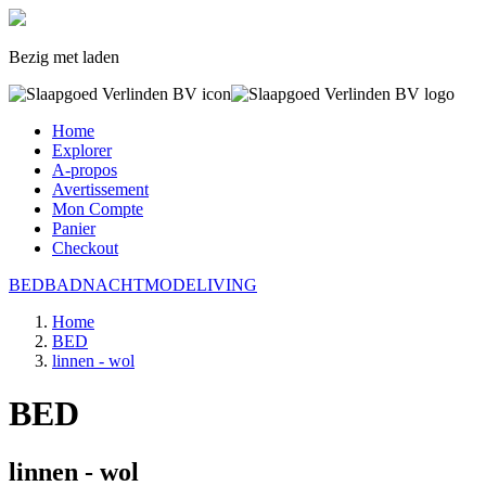
Bezig met laden
Home
Explorer
A-propos
Avertissement
Mon Compte
Panier
Checkout
BED
BAD
NACHTMODE
LIVING
Home
BED
linnen - wol
BED
linnen - wol