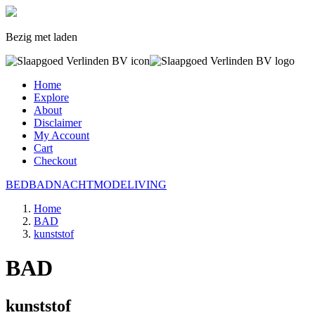
Bezig met laden
Home
Explore
About
Disclaimer
My Account
Cart
Checkout
BED
BAD
NACHTMODE
LIVING
Home
BAD
kunststof
BAD
kunststof